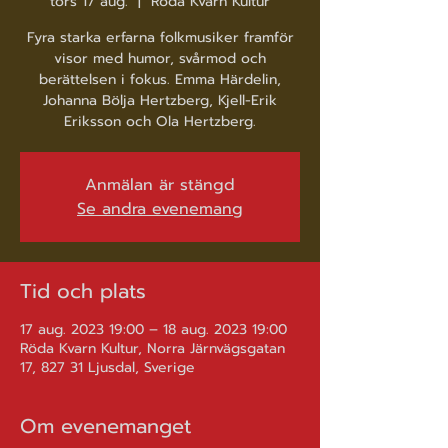
tors 17 aug.
  |  
Röda Kvarn Kultur
Fyra starka erfarna folkmusiker framför
visor med humor, svårmod och
berättelsen i fokus. Emma Härdelin,
Johanna Bölja Hertzberg, Kjell-Erik
Eriksson och Ola Hertzberg.
Anmälan är stängd
Se andra evenemang
Tid och plats
17 aug. 2023 19:00 – 18 aug. 2023 19:00
Röda Kvarn Kultur, Norra Järnvägsgatan
17, 827 31 Ljusdal, Sverige
Om evenemanget