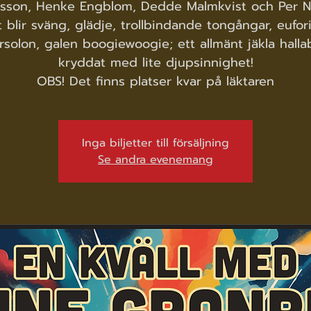
esson, Henke Engblom, Dedde Malmkvist och Per No
 blir sväng, glädje, trollbindande tongångar, eufor
rrsolon, galen boogiewoogie; ett allmänt jäkla halla
kryddat med lite djupsinnighet!
OBS! Det finns platser kvar på läktaren
Inga biljetter till försäljning
Se andra evenemang