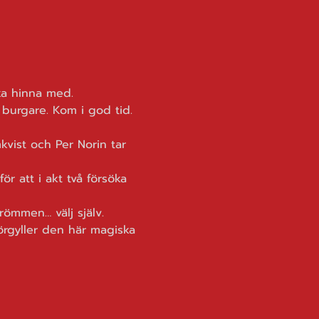
ska hinna med.
 burgare. Kom i god tid.
ist och Per Norin tar 
r att i akt två försöka 
drömmen… välj själv.
örgyller den här magiska 