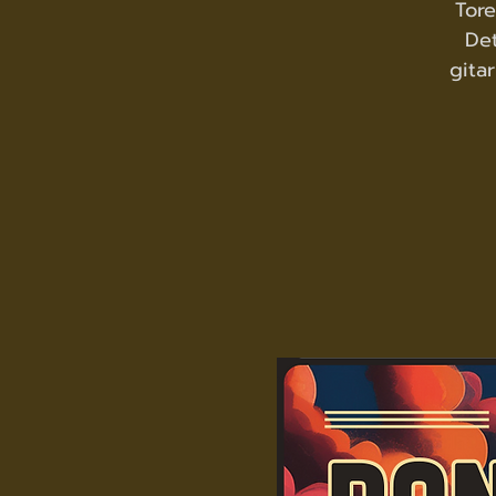
Tor
Det
gita