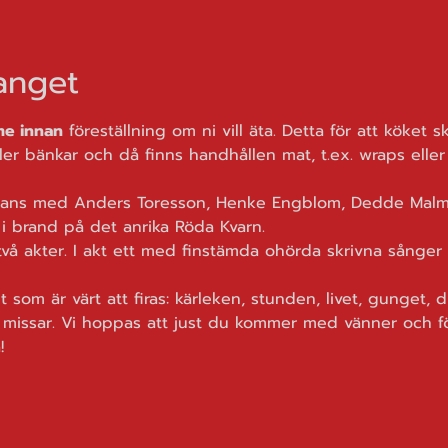
nget
me innan
 föreställning om ni vill äta. Detta för att köket 
ller bänkar och då finns handhållen mat, t.ex. wraps eller
ans med Anders Toresson, Henke Engblom, Dedde Malmkv
n i brand på det anrika Röda Kvarn.
 akter. I akt ett med finstämda ohörda skrivna sånger fö
allt som är värt att firas: kärleken, stunden, livet, gunget, 
 du missar. Vi hoppas att just du kommer med vänner och f
!