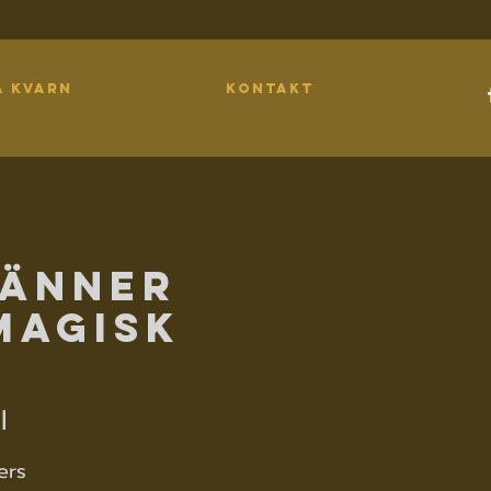
A KVARN
KONTAKT
vänner
magisk
l
ers