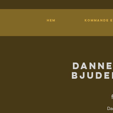
HEM
KOMMANDE 
Danne
bjude
Da