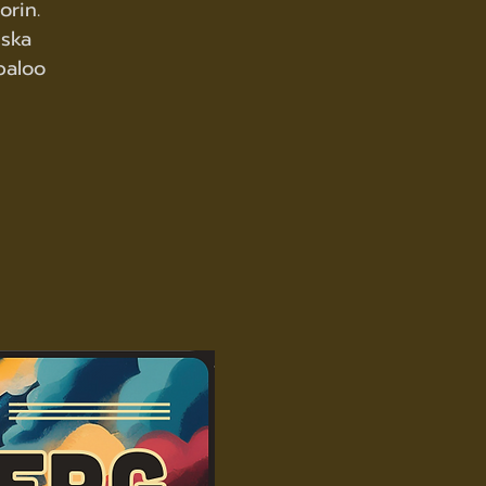
rin.
iska
baloo