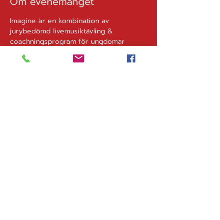
Om evenemanget
Imagine är en kombination av 
jurybedömd livemusiktävling & 
coachningsprogram för ungdomar 
mellan 13-21 år.  De får utvecklas som 
artister, lära sig massor och träffa andra 
musiker i sin egen ålder.  
Tidigare hette tävlingen Musik Direkt 
och har funnits sen 80-talet. I 
Imagine/Musik direkt har stjärnor som 
Tusse, José Gonzales, Marlena Ernman, 
Shellback, Laleh och många fler deltagit 
genom åren.
Fri entré.
Dela eventet