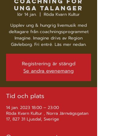
coachning för
unga talanger
lör 14 jan.
  |  
Röda Kvarn Kultur
Upplev ung & hungrig livemusik med
deltagare från coachningsprogrammet
Imagine. Imagine drivs av Region
Gävleborg. Fri entré. Läs mer nedan.
Registrering är stängd
Se andra evenemang
Tid och plats
14 jan. 2023 18:00 – 23:00
Röda Kvarn Kultur , Norra Järnvägsgatan
17, 827 31 Ljusdal, Sverige