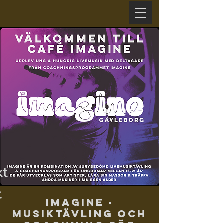
xt
t
Imagine -
musiktävling och