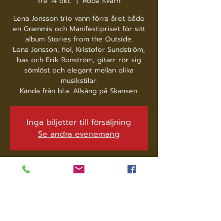
fre 14 okt.
  |  
Röda Kvarn
Lena Jonsson trio vann förra året både
en Grammis och Manifestipriset för sitt
album Stories from the Outside.
Lena Jonsson, fiol, Kristofer Sundström,
bas och Erik Ronström, gitarr rör sig
sömlöst och elegant mellan olika
musikstilar.
Kända från bl.a. Allsång på Skansen.
Inga biljetter till försäljning
Se andra evenemang
Tid och plats
14 okt. 2022 19:30
Röda Kvarn, Norra Järnvägsgatan 17, 827
31 Ljusdal, Sverige