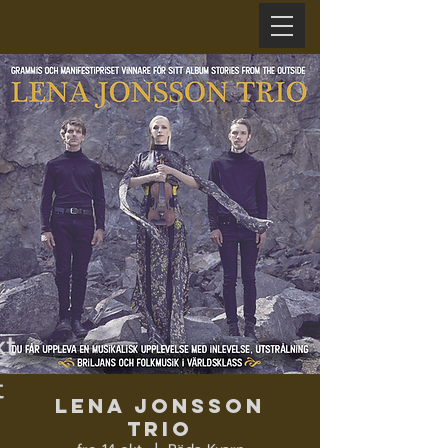
xt
t
Lena Jonsson
Trio