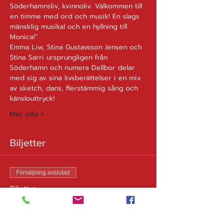
Söderhamnsliv, kvinnoliv. Välkommen till 
en timme med ord och musik! En slags 
mänsklig musikal och en hyllning till 
Monica!"
Emma Liw, Stina Gustavsson Jensen och 
Stina Sarri ursprungligen från 
Söderhamn och numera Dellbor delar 
med sig av sina livsberättelser i en mix 
av sketch, dans, flerstämmig sång och 
känslouttryck!
Mer info >
Biljetter
Försäljning avslutad
Biljettyp
Salong - Sittplats utan bord