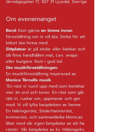
Järnvägsgatan 17, 827 31 Ljusdal, Sverige
Om evenemanget
Bord: 
Kom gärna 
en timme innan
föreställning om ni vill äta. Detta för att 
köket ska hinna med.
Sittplatser
 är på stolar eller bänkar och 
då finns handhållen mat, t.ex. wraps 
eller burgare. Kom i god tid.
Om musikföreställningen:
En musikföreställning inspirerad av 
Monica Törnells musik
.
"En röst vi vuxit upp med som berättar 
mer än ord och toner. En röst som går 
rätt in, ruskar om, uppmanar och ger 
mod. Vi vill lyfta betydelsen av henne. 
En hälsingeröst, Söderhamnsröst, 
kvinnoröst, och sammanlänka Monicas 
låtar med vår egen betydelse av att ha 
röster. Vår betydelse av liv. Hälsingeliv, 