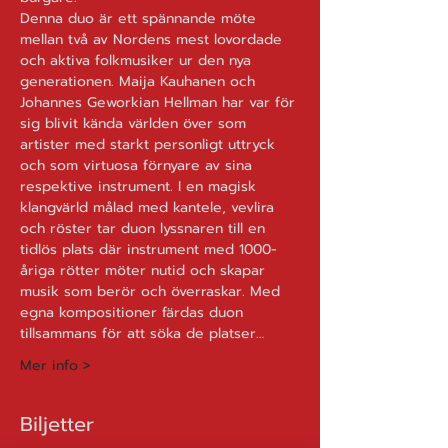
Denna duo är ett spännande möte 
mellan två av Nordens mest lovordade 
och aktiva folkmusiker ur den nya 
generationen. Maija Kauhanen och 
Johannes Geworkian Hellman har var för 
sig blivit kända världen över som 
artister med starkt personligt uttryck 
och som virtuosa förnyare av sina 
respektive instrument. I en magisk 
klangvärld målad med kantele, vevlira 
och röster tar duon lyssnaren till en 
tidlös plats där instrument med 1000-
åriga rötter möter nutid och skapar 
musik som berör och överraskar. Med 
egna kompositioner färdas duon 
tillsammans för att söka de platser…
Mer info >
Biljetter