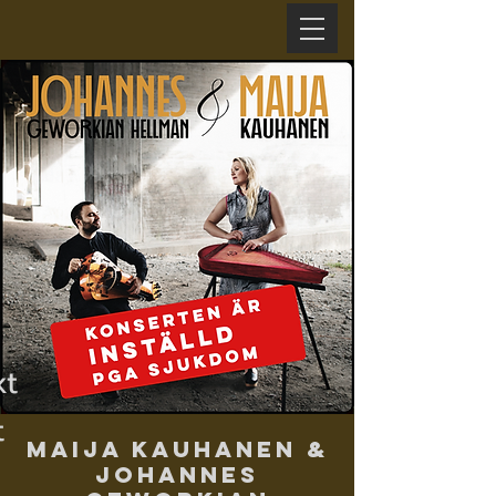
xt
t
Maija Kauhanen &
Johannes