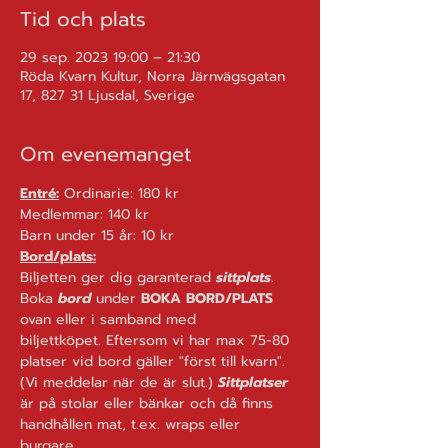
Tid och plats
29 sep. 2023 19:00 – 21:30
Röda Kvarn Kultur, Norra Järnvägsgatan
17, 827 31 Ljusdal, Sverige
Om evenemanget
Entré:
 Ordinarie: 180 kr
Medlemmar: 140 kr
Barn under 15 år: 10 kr
Bord/plats:
Biljetten ger dig garanterad 
sittplats
. 
Boka 
bord
 under 
BOKA BORD/PLATS 
ovan eller i samband med 
biljettköpet. Eftersom vi har max 75-80 
platser vid bord gäller "först till kvarn". 
(Vi meddelar när de är slut.) 
Sittplatser
är på stolar eller bänkar och då finns 
handhållen mat, t.ex. wraps eller 
burgare.