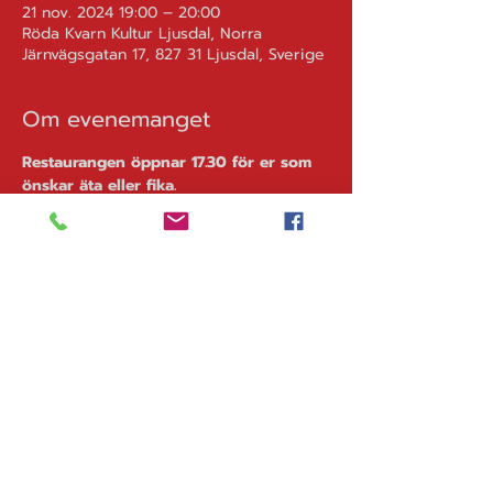
21 nov. 2024 19:00 – 20:00
Röda Kvarn Kultur Ljusdal, Norra
Järnvägsgatan 17, 827 31 Ljusdal, Sverige
Om evenemanget
Restaurangen öppnar 17.30 för er som  
önskar äta eller fika.  
Meny 
(förbeställ gärna)
:
Varmrökt lax med krämig 
potatissallad 169:-
Ciabatta med Italiensk salami & 
brieost 69:-
Wrap med grillad kyckling, 
grönsaker & mangoraja-dressing 
125:-
Det finns även fika. 
Mer info >