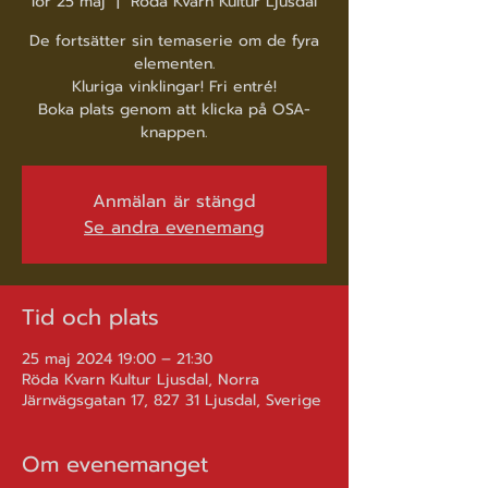
lör 25 maj
  |  
Röda Kvarn Kultur Ljusdal
De fortsätter sin temaserie om de fyra
elementen.
Kluriga vinklingar! Fri entré!
Boka plats genom att klicka på OSA-
knappen.
Anmälan är stängd
Se andra evenemang
Tid och plats
25 maj 2024 19:00 – 21:30
Röda Kvarn Kultur Ljusdal, Norra
Järnvägsgatan 17, 827 31 Ljusdal, Sverige
Om evenemanget