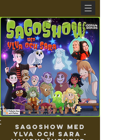
xt
t
Sagoshow med
Ylva och Sara -