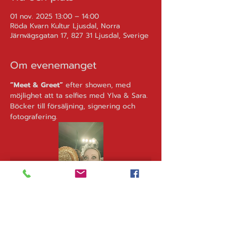
01 nov. 2025 13:00 – 14:00
Röda Kvarn Kultur Ljusdal, Norra
Järnvägsgatan 17, 827 31 Ljusdal, Sverige
Om evenemanget
”Meet & Greet”
 efter showen, med 
möjlighet att ta selfies med Ylva & Sara. 
Böcker till försäljning, signering och 
fotografering.
Kom gärna 
i god tid innan
 föreställning 
om ni vill äta. 
OBS,
 det blir begränsat 