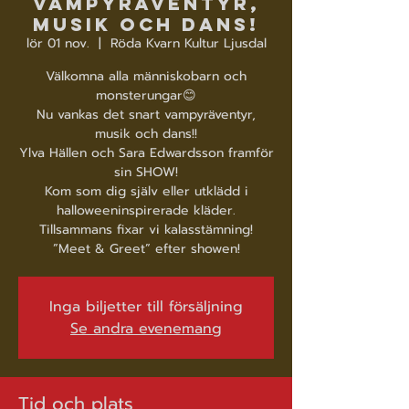
Vampyräventyr,
musik och dans!
lör 01 nov.
  |  
Röda Kvarn Kultur Ljusdal
Välkomna alla människobarn och
monsterungar😊
Nu vankas det snart vampyräventyr,
musik och dans!!
Ylva Hällen och Sara Edwardsson framför
sin SHOW!
Kom som dig själv eller utklädd i
halloweeninspirerade kläder.
Tillsammans fixar vi kalasstämning!
”Meet & Greet” efter showen!
Inga biljetter till försäljning
Se andra evenemang
Tid och plats