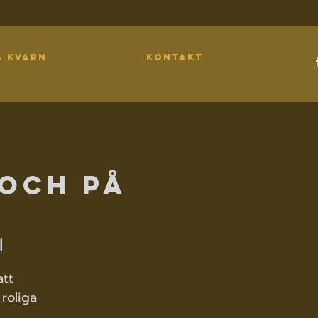
A KVARN
KONTAKT
 och på
l
att
roliga