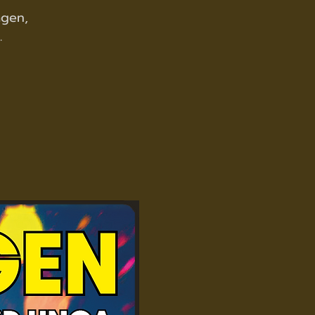
agen,
.