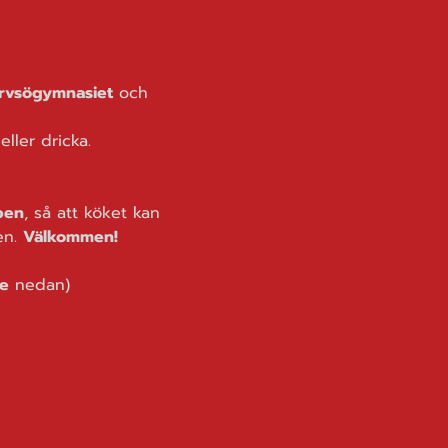
rvsögymnasiet
 och 
ller dricka.
pen
, så att köket kan 
n. 
Välkommen!
e
 nedan)	