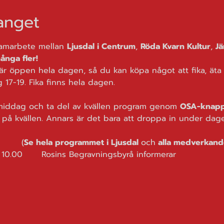
nget
amarbete mellan 
Ljusdal i Centrum
, 
Röda Kvarn Kultur
, 
Jä
ånga fler!
r öppen hela dagen, så du kan köpa något att fika, äta e
 17-19. Fika finns hela dagen.  
 middag och ta del av kvällen program genom 
OSA-knap
n på kvällen. Annars är det bara att droppa in under dage
ram på Röda Kvarn:		
(
Se hela programmet i Ljusdal 
och
 alla medverkand
		10.00	Rosins Begravningsbyrå informerar