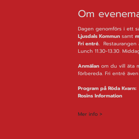
Om evenema
Dagen genomförs i ett s
Ljusdals Kommun 
samt 
m
Fri entré.
  Restaurangen ä
Lunch 11.30-13.30. Middag
Anmälan
 om du vill äta
förbereda. Fri entré äve
Prog
Rosins Information
Mer info >