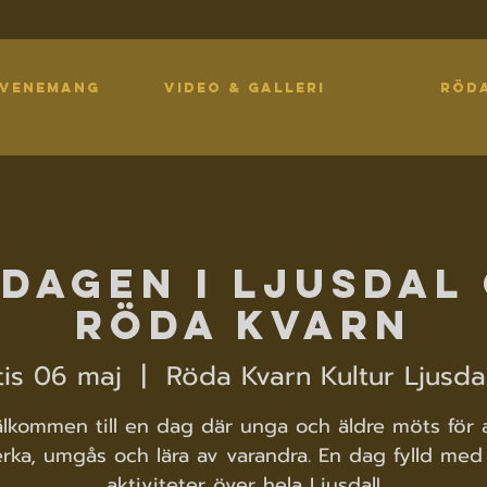
EVENEMANG
VIDEO & GALLERI
RÖD
dagen i Ljusdal
Röda Kvarn
tis 06 maj
  |  
Röda Kvarn Kultur Ljusda
lkommen till en dag där unga och äldre möts för 
rka, umgås och lära av varandra. En dag fylld med 
aktiviteter över hela Ljusdal!