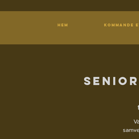
HEM
KOMMANDE 
Senior
Vä
samve