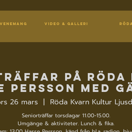
EVENEMANG
VIDEO & GALLERI
RÖD
träffar på Röda 
e Persson med g
ors 26 mars
  |  
Röda Kvarn Kultur Ljusd
Seniorträffar torsdagar 11.00-15.00.
Umgänge & aktiviteter. Lunch & fika.
am: 13.00 Hasse Persson, känd från bl.a. radion, bju