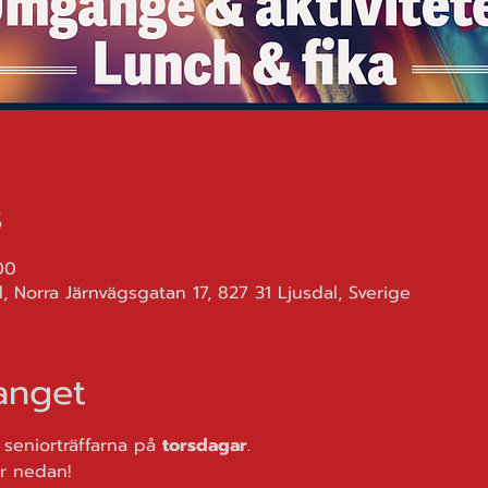
s
00
, Norra Järnvägsgatan 17, 827 31 Ljusdal, Sverige
nget
 seniorträffarna på 
torsdagar
. 
r nedan!