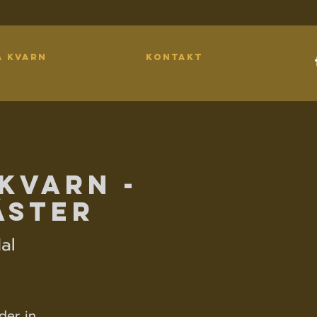
A KVARN
KONTAKT
Kvarn -
äster
al
der in