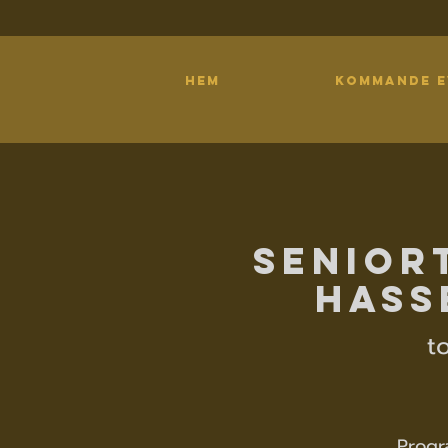
HEM
KOMMANDE 
Senior
Hass
t
Progr