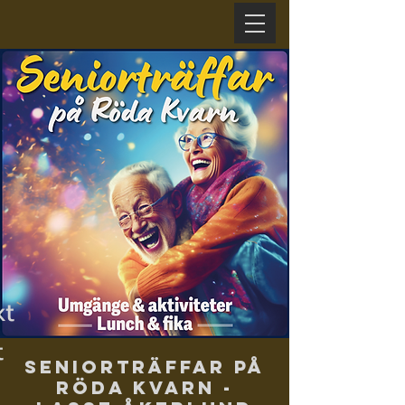
xt
t
Seniorträffar på
Röda Kvarn -