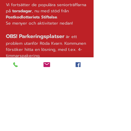
Vi fortsätter de populära seniorträffarna 
på 
torsdagar
, nu med stöd från
Postkodlotteriets Stiftelse
. 
Se menyer och aktiviteter nedan!
OBS! Parkeringsplatser
 är ett 
problem utanför Röda Kvarn. Kommunen 
försöker hitta en lösning, med t.ex. 4-
timmarspakering.
Till vidare finns 24-timmars parkering 
Stora Vintergatan
på 
, den 
till 
vänster om Röda Kvarn
.
Välkomna på torsdagar 11.00 – 15.00! 
Lunch serveras 11.00 – 13.00, aktiviteter 
börjar kl. 13.00
Fri entré! Du behöver inte föranmäla 
dig. 
OBS! Först till kvarnen gäller. 
Mer info >