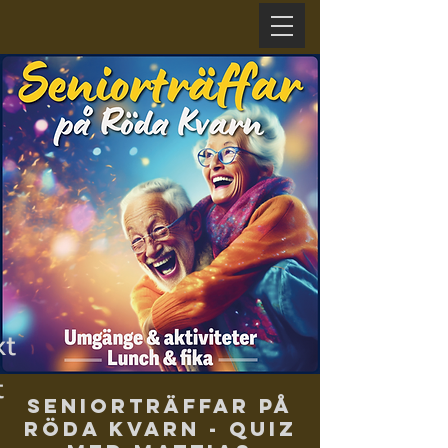
xt
t
Seniorträffar på
Röda Kvarn - Quiz