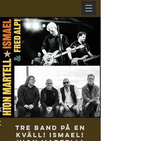
xt
t
Tre band på en
kväll! Ismael!