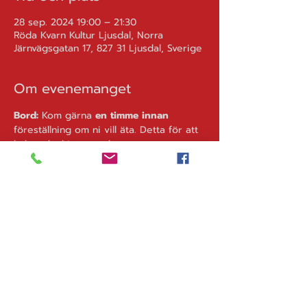
28 sep. 2024 19:00 – 21:30
Röda Kvarn Kultur Ljusdal, Norra
Järnvägsgatan 17, 827 31 Ljusdal, Sverige
Om evenemanget
Bord: 
Kom gärna 
en timme innan
föreställning om ni vill äta. Detta för att 
köket ska hinna med.
Sittplatser
 är på stolar eller bänkar och 
då finns handhållen mat, t.ex. wraps 
eller burgare. Kom i god tid.
ISMAEL
består förutom sångaren och 
gitarristen David Berjlund också av 
Bengt Westin på trummor och Ronny 
Grubb på bas.  
Lyssna på Spotify: 
Små muskler