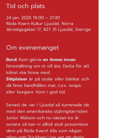
Tid och plats
24 jan. 2025 19:00 – 21:30
Röda Kvarn Kultur Ljusdal, Norra
Järnvägsgatan 17, 827 31 Ljusdal, Sverige
Om evenemanget
Bord: 
Kom gärna 
en timme innan
föreställning om ni vill äta. Detta för att 
köket ska hinna med.
Sittplatser
 är på stolar eller bänkar och 
då finns handhållen mat, t.ex. wraps 
eller burgare. Kom i god tid.
Senast de var i Ljusdal så turnerade de 
med den amerikanska stjärngitarristen 
Junior Watson och nu nästan tio år 
senare så kan vi alltså stolt presentera 
dem på Röda Kvarn! Alla som någon 
gång sett Trickbag Live vet att detta 