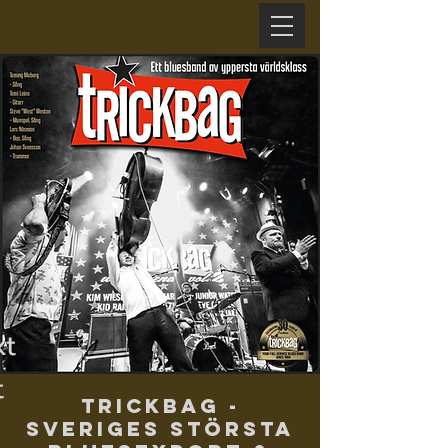
xt
t
Trickbag -
Sveriges största