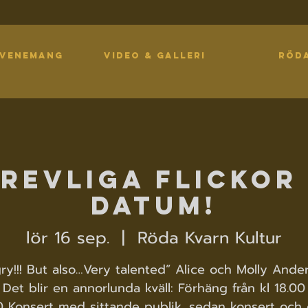
EVENEMANG
VIDEO & GALLERI
RÖD
revliga flickor
datum!
lör 16 sep.
  |  
Röda Kvarn Kultur
ry!!! But also…Very talented” Alice och Molly Ande
Det blir en annorlunda kväll: Förhäng från kl 18.00
0 Konsert med sittande publik, sedan konsert och