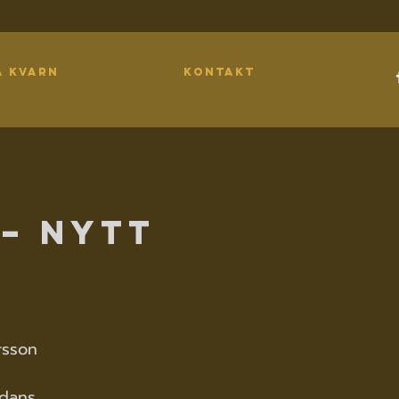
A KVARN
KONTAKT
 – Nytt
rsson
 dans