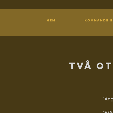
HEM
KOMMANDE 
Två ot
“Ang
19.0