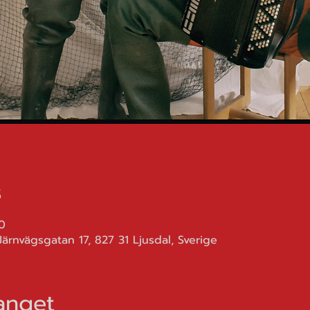
s
0
Järnvägsgatan 17, 827 31 Ljusdal, Sverige
nget